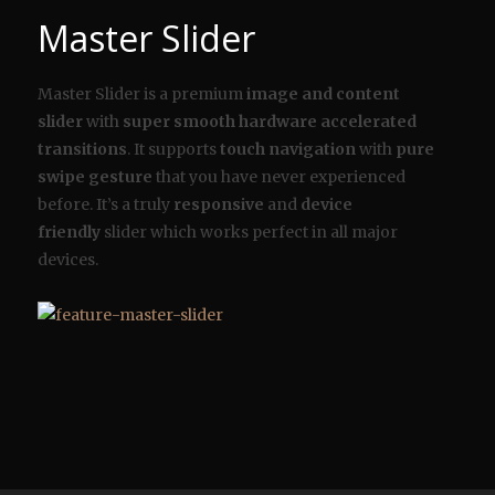
Master Slider
Master Slider is a premium
image and content
slider
with
super smooth hardware accelerated
transitions
. It supports
touch navigation
with
pure
swipe gesture
that you have never experienced
before. It’s a truly
responsive
and
device
friendly
slider which works perfect in all major
devices.