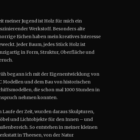
it meiner Jugend ist Holz für mich ein
aszinierender Werkstoff. Besonders alte
norrige Eichen haben mein kreatives Interesse
weckt. Jeder Baum, jedes Stück Holz ist
inzigartig in Form, Struktur, Oberfläche und
eruch.
rüh begann ich mit der Eigenentwicklung von
C Modellen und dem Bau von historischen
chiffsmodellen, die schon mal 1000 Stunden in
nspruch nehmen konnten.
m Laufe der Zeit, wurden daraus Skulpturen,
öbel und Lichtobjekte für den Innen – und
ußenbereich. So entstehen in meiner kleinen
erkstatt in Theesen, von der Natur