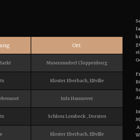
Se
f
k
ge
lung
Ort:
e
G
Markt
Museumsdorf Cloppenburg
F
ts
Kloster Eberbach, Eltville
R
S
A
Lebensort
Infa Hannover
I
ts
Schloss Lembeck , Dorsten
M
A
e
Kloster Eberbach, Eltville
W