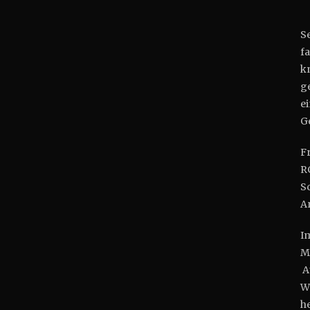
Se
f
k
ge
e
G
F
R
S
A
I
M
A
W
h