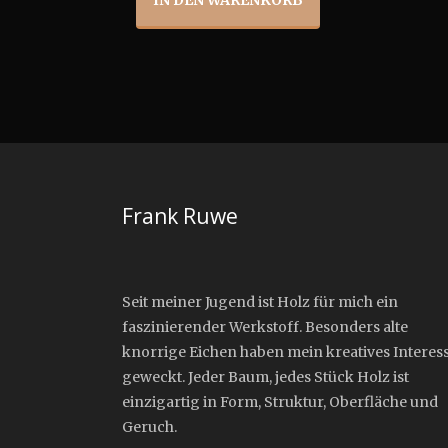
IN DEN WARENKORB
war:
ist:
$2,000.00
$1,600.00.
Frank Ruwe
Seit meiner Jugend ist Holz für mich ein
faszinierender Werkstoff. Besonders alte
knorrige Eichen haben mein kreatives Interes
geweckt. Jeder Baum, jedes Stück Holz ist
einzigartig in Form, Struktur, Oberfläche und
Geruch.