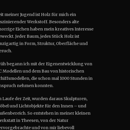
it meiner Jugend ist Holz für mich ein
aszinierender Werkstoff. Besonders alte
norrige Eichen haben mein kreatives Interesse
weckt. Jeder Baum, jedes Stück Holz ist
inzigartig in Form, Struktur, Oberfläche und
eruch.
rüh begann ich mit der Eigenentwicklung von
C Modellen und dem Bau von historischen
chiffsmodellen, die schon mal 1000 Stunden in
nspruch nehmen konnten.
m Laufe der Zeit, wurden daraus Skulpturen,
öbel und Lichtobjekte für den Innen – und
ußenbereich. So entstehen in meiner kleinen
erkstatt in Theesen, von der Natur
ervorgebrachte und von mir liebevoll