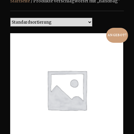
Startseite
/ Produkte verschlagwortet mit „handbag“
ANGEBOT!