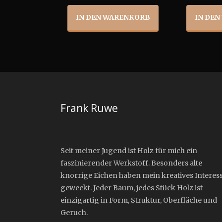
Preis
Preis
IN DEN WARENKORB
IN DE
war:
ist:
$59.00
$39.00.
Frank Ruwe
Seit meiner Jugend ist Holz für mich ein
faszinierender Werkstoff. Besonders alte
knorrige Eichen haben mein kreatives Interes
geweckt. Jeder Baum, jedes Stück Holz ist
einzigartig in Form, Struktur, Oberfläche und
Geruch.