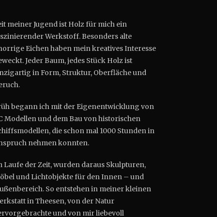
it meiner Jugend ist Holz für mich ein
aszinierender Werkstoff. Besonders alte
norrige Eichen haben mein kreatives Interesse
weckt. Jeder Baum, jedes Stück Holz ist
inzigartig in Form, Struktur, Oberfläche und
eruch.
rüh begann ich mit der Eigenentwicklung von
C Modellen und dem Bau von historischen
chiffsmodellen, die schon mal 1000 Stunden in
nspruch nehmen konnten.
m Laufe der Zeit, wurden daraus Skulpturen,
öbel und Lichtobjekte für den Innen – und
ußenbereich. So entstehen in meiner kleinen
erkstatt in Theesen, von der Natur
ervorgebrachte und von mir liebevoll