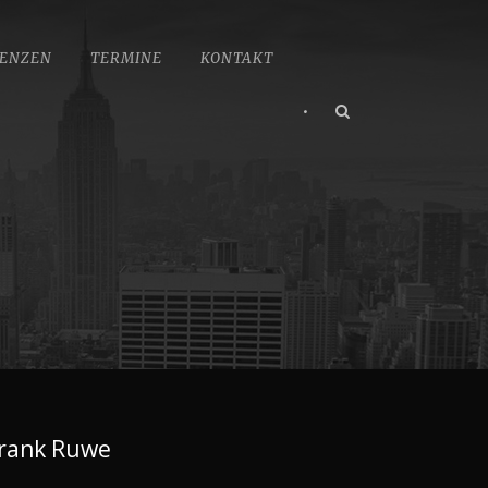
ENZEN
TERMINE
KONTAKT
•
rank Ruwe