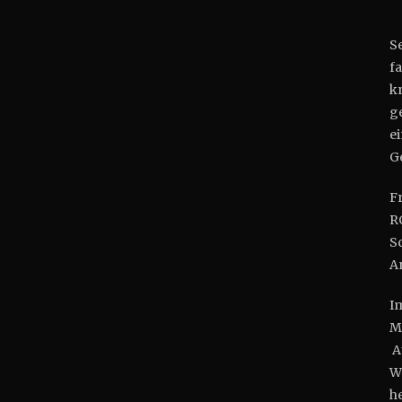
Se
f
k
ge
e
G
F
R
S
A
I
M
A
W
h