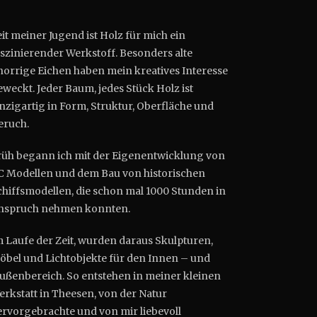
it meiner Jugend ist Holz für mich ein
aszinierender Werkstoff. Besonders alte
norrige Eichen haben mein kreatives Interesse
weckt. Jeder Baum, jedes Stück Holz ist
inzigartig in Form, Struktur, Oberfläche und
eruch.
rüh begann ich mit der Eigenentwicklung von
C Modellen und dem Bau von historischen
chiffsmodellen, die schon mal 1000 Stunden in
nspruch nehmen konnten.
m Laufe der Zeit, wurden daraus Skulpturen,
öbel und Lichtobjekte für den Innen – und
ußenbereich. So entstehen in meiner kleinen
erkstatt in Theesen, von der Natur
ervorgebrachte und von mir liebevoll