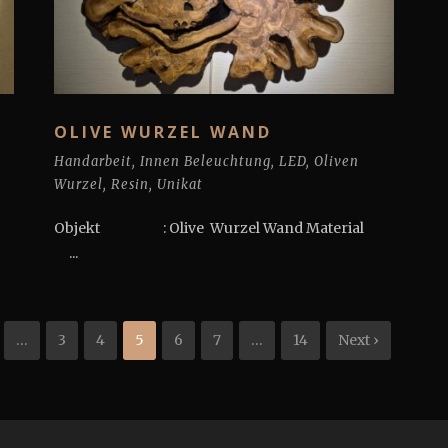
OLIVE WURZEL WAND
Handarbeit
,
Innen Beleuchtung
,
LED
,
Oliven
Wurzel
,
Resin
,
Unikat
Objekt : Olive Wurzel Wand Material
...
…
3
4
5
6
7
…
14
Next ›