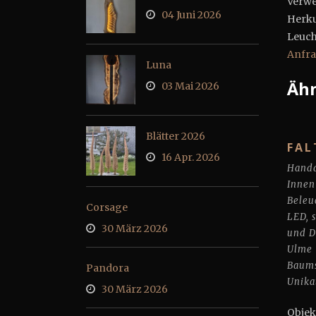
Verwe
04 Juni 2026
Herk
Leuch
Anfr
Luna
Ähn
03 Mai 2026
Blätter 2026
FAL
16 Apr. 2026
Handa
Innen
Beleu
Corsage
LED
,
30 März 2026
und 
Ulme
Baums
Pandora
Unika
30 März 2026
Ob