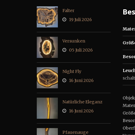
Be
Falter
19 Juli 2026
Mater
Versunken
Größ
05 Juli 2026
Beso
Leuch
Night Fly
schal
16 Juni 2026
Obj
Natürliche Eleganz
Mate
16 Juni 2026
Größe 
Beson
Ober
Pfauenauge