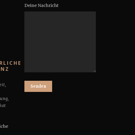
Deine Nachricht
RLICHE
ANZ
eit
,
tung
,
kat
ekt
iche