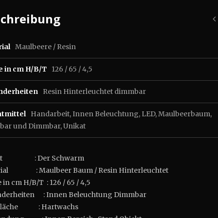
schreibung
ial
Maulbeere / Resin
e in cm H/B/T
126 / 65 / 4,5
nderheiten
Resin Hinterleuchtet dimmbar
tmittel
Handarbeit
,
Innen Beleuchtung
,
LED
,
Maulbeerbaum
,
tbar und Dimmbar
,
Unikat
ekt : Der Schwarm
rial : Maulbeer Baum / Resin Hinterleuchtet
in cm H/B/T : 126 / 65 / 4,5
derheiten : Innen Beleuchtung Dimmbar
fläche : Hartwachs