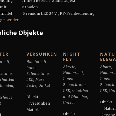
ndung : Innen Bereich , Stand Objekt
unft : Kroatien
tmittel : Premium LED 24 V , RF-Fernbedienung
age Senden
liche Objekte
TER
VERSUNKEN
NIGHT
NATÜ
FLY
ELEG
rbeit
,
Handarbeit
,
Akazie
,
Ahorn
,
Innen
Handarbeit
,
Handarb
chtung
,
Beleuchtung
,
Innen
Innen
schaltbar
LED
,
Maser
Beleuchtung
,
Beleuch
Dimmbar
,
Esche
,
Unikat
LED
,
schaltbar
LED
,
Uni
Objekt
und Dimmbar
,
cheibe
,
Obj
Unikat
: Versunken
t
: Natürl
Material
Objekt
jekt
Eleganz