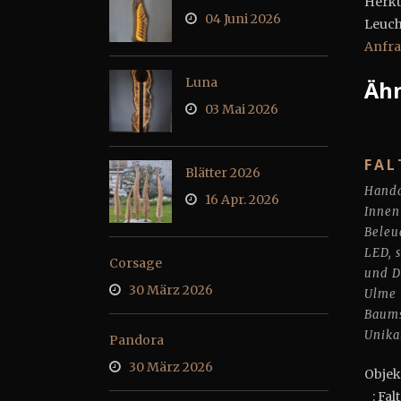
Herku
04 Juni 2026
Leuch
Anfr
Luna
Ähn
03 Mai 2026
FAL
Blätter 2026
Handa
16 Apr. 2026
Innen
Beleu
LED
,
Corsage
und 
30 März 2026
Ulme
Baums
Unika
Pandora
30 März 2026
Ob
: Fal