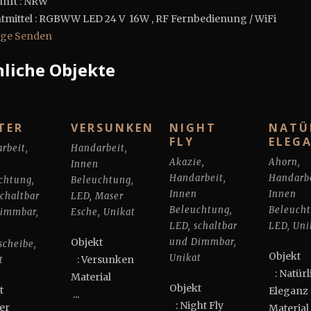
nft : NRW
tmittel : RGBWW LED 24 V 16W , RF Fernbedienung / WiFi
age Senden
liche Objekte
TER
VERSUNKEN
NIGHT
NATÜ
FLY
ELEG
rbeit
,
Handarbeit
,
Akazie
,
Ahorn
,
Innen
Handarbeit
,
Handarb
chtung
,
Beleuchtung
,
Innen
Innen
schaltbar
LED
,
Maser
Beleuchtung
,
Beleuch
Dimmbar
,
Esche
,
Unikat
LED
,
schaltbar
LED
,
Uni
Objekt
und Dimmbar
,
cheibe
,
Obj
Unikat
: Versunken
t
: Natürl
Material
Objekt
jekt
Eleganz
...
: Night Fly
ter
Materia