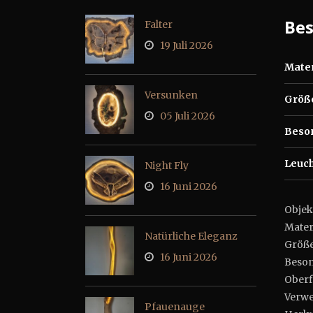
Be
Falter
19 Juli 2026
Mater
Versunken
Größ
05 Juli 2026
Beso
Leuch
Night Fly
16 Juni 2026
Objekt
Mater
Natürliche Eleganz
Größe 
16 Juni 2026
Beson
Oberf
Verwe
Pfauenauge