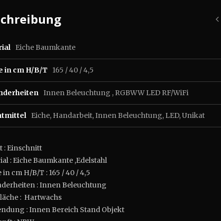
schreibung
ial
Eiche Baumkante
e in cm H/B/T
165 / 40 / 4,5
nderheiten
Innen Beleuchtung , RGBWW LED RF/WiFi
tmittel
Eiche
,
Handarbeit
,
Innen Beleuchtung
,
LED
,
Unikat
 : Einschnitt
ial : Eiche Baumkante ,Edelstahl
in cm H/B/T : 165 / 40 / 4,5
derheiten : Innen Beleuchtung
läche : Hartwachs
ndung : Innen Bereich Stand Objekt