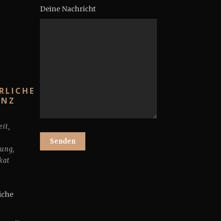
Deine Nachricht
RLICHE
ANZ
eit
,
tung
,
kat
ekt
iche
l ...