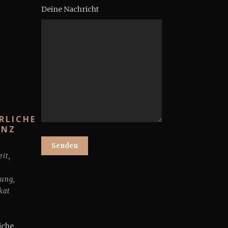
Deine Nachricht
RLICHE
ANZ
eit
,
tung
,
kat
ekt
iche