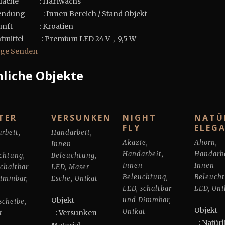
fläche : Hartwachs
ndung : Innen Bereich / Stand Objekt
unft : Kroatien
tmittel : Premium LED 24 V , 9,5 W
age Senden
liche Objekte
TER
VERSUNKEN
NIGHT
NATÜ
FLY
ELEG
rbeit
,
Handarbeit
,
Akazie
,
Ahorn
,
Innen
Handarbeit
,
Handarb
chtung
,
Beleuchtung
,
Innen
Innen
schaltbar
LED
,
Maser
Beleuchtung
,
Beleuch
Dimmbar
,
Esche
,
Unikat
LED
,
schaltbar
LED
,
Uni
Objekt
und Dimmbar
,
cheibe
,
Obj
Unikat
: Versunken
t
: Natürl