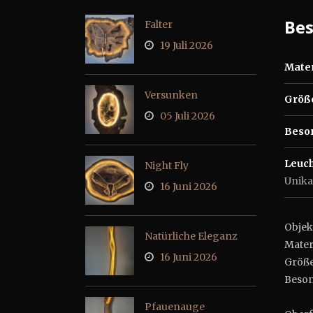
Be
Falter
19 Juli 2026
Mater
Versunken
Größ
05 Juli 2026
Beso
Leuch
Night Fly
Unika
16 Juni 2026
Obj
Natürliche Eleganz
Mate
16 Juni 2026
Größe 
Beson
Pfauenauge