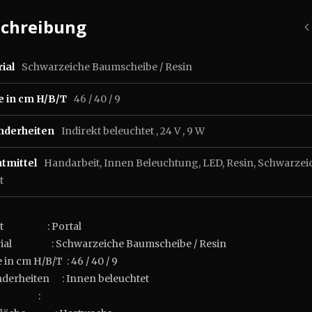
schreibung
ial
Schwarzeiche Baumscheibe / Resin
e in cm H/B/T
46 / 40 / 9
nderheiten
Indirekt beleuchtet , 24 V , 9 W
tmittel
Handarbeit
,
Innen Beleuchtung
,
LED
,
Resin
,
Schwarzei
t
ekt : Portal
rial : Schwarzeiche Baumscheibe / Resin
in cm H/B/T : 46 / 40 / 9
derheiten : Innen beleuchtet
: