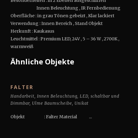
Besonderheiten : in 2 Ebenen ausgeschliffen
Innen Beleuchtung , IR Fernbedienung
Oberfläche : in grau Tönen gebeizt , Klar lackiert
Verwendung : Innen Bereich , Stand Objekt
Herkunft : Kaukasus
Leuchtmittel : Premium LED, 24V , 5 – 36 W , 2700K ,
warmweiß
Ähnliche Objekte
FALTER
Handarbeit
,
Innen Beleuchtung
,
LED
,
schaltbar und
Dimmbar
,
Ulme Baumscheibe
,
Unikat
Objekt : Falter Material ...