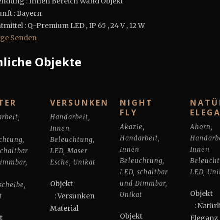
ndung : Innen Bereich Wand Objekt
nft : Bayern
mittel : Q-Premium LED , IP 65 , 24 V , 12 W
age Senden
liche Objekte
TER
VERSUNKEN
NIGHT
NATÜ
FLY
ELEG
rbeit
,
Handarbeit
,
Akazie
,
Ahorn
,
Innen
Handarbeit
,
Handarb
chtung
,
Beleuchtung
,
Innen
Innen
schaltbar
LED
,
Maser
Beleuchtung
,
Beleuch
Dimmbar
,
Esche
,
Unikat
LED
,
schaltbar
LED
,
Uni
Objekt
und Dimmbar
,
cheibe
,
Obj
Unikat
: Versunken
t
: Natürl
Material
Objekt
jekt
Eleganz