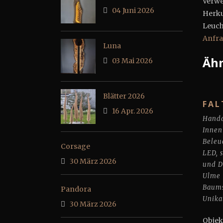
Verwe
04 Juni 2026
Herku
Leucht
Anfr
Luna
Ähn
03 Mai 2026
Blätter 2026
FAL
16 Apr. 2026
Handa
Innen
Beleu
Corsage
LED
,
30 März 2026
und 
Ulme
Baums
Pandora
Unika
30 März 2026
Ob