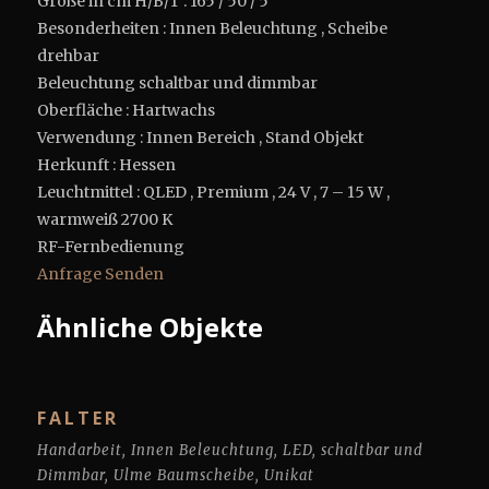
Größe in cm H/B/T : 165 / 50 / 5
Besonderheiten : Innen Beleuchtung , Scheibe
drehbar
Beleuchtung schaltbar und dimmbar
Oberfläche : Hartwachs
Verwendung : Innen Bereich , Stand Objekt
Herkunft : Hessen
Leuchtmittel : QLED , Premium , 24 V , 7 – 15 W ,
warmweiß 2700 K
RF-Fernbedienung
Anfrage Senden
Ähnliche Objekte
FALTER
Handarbeit
,
Innen Beleuchtung
,
LED
,
schaltbar und
Dimmbar
,
Ulme Baumscheibe
,
Unikat