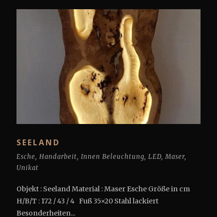
SEELAND
Esche
,
Handarbeit
,
Innen Beleuchtung
,
LED
,
Maser
,
Unikat
Objekt : Seeland Material : Maser Esche Größe in cm
H/B/T : 172 / 43 / 4 Fuß 35×20 Stahl lackiert
Besonderheiten...